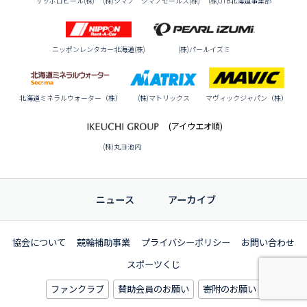
サッポロビール(株)
(株)シマノ シマノセールス(株)
(株)JTB北海道事業部
ニッポンレンタカー北海道(株)
(株)パールイズミ
北海道ミネラルウォーター（株）
(株)マトリックス
マヴィックジャパン（株）
(アイウエオ順)
(株)丸ヨ池内
ニュース
アーカイブ
協会について
競輪補助事業
プライバシーポリシー
お問い合わせ
スポーツくじ
ファンクラブ
賛助会員のお願い
寄附のお願い