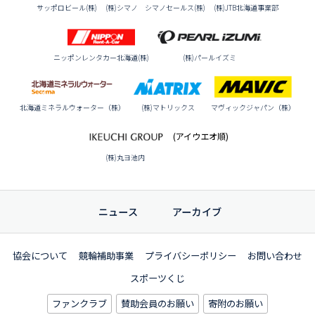
サッポロビール(株)
(株)シマノ シマノセールス(株)
(株)JTB北海道事業部
ニッポンレンタカー北海道(株)
(株)パールイズミ
北海道ミネラルウォーター（株）
(株)マトリックス
マヴィックジャパン（株）
(アイウエオ順)
(株)丸ヨ池内
ニュース
アーカイブ
協会について
競輪補助事業
プライバシーポリシー
お問い合わせ
スポーツくじ
ファンクラブ
賛助会員のお願い
寄附のお願い